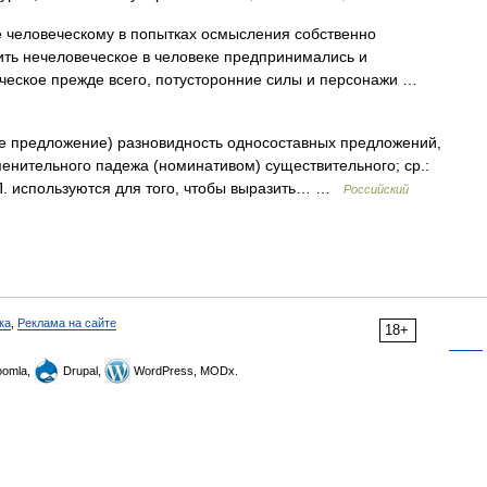
человеческому в попытках осмысления собственно
ь нечеловеческое в человеке предпринимались и
еческое прежде всего, потусторонние силы и персонажи …
 предложение) разновидность односоставных предложений,
нительного падежа (номинативом) существительного; ср.:
. П. используются для того, чтобы выразить… …
Российский
ка
,
Реклама на сайте
18+
omla,
Drupal,
WordPress, MODx.