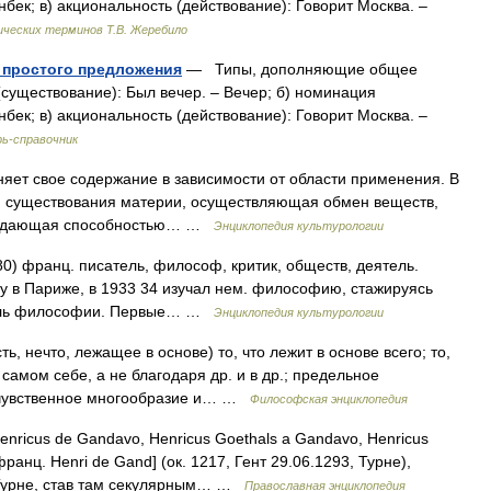
бек; в) акциональность (действование): Говорит Москва. –
ических терминов Т.В. Жеребило
 простого предложения
— Типы, дополняющие общее
(существование): Был вечер. – Вечер; б) номинация
бек; в) акциональность (действование): Говорит Москва. –
рь-справочник
 свое содержание в зависимости от области применения. В
рм существования материи, осуществляющая обмен веществ,
обладающая способностью… …
Энциклопедия культурологии
 франц. писатель, философ, критик, обществ, деятель.
 в Париже, в 1933 34 изучал нем. философию, стажируясь
атель философии. Первые… …
Энциклопедия культурологии
ть, нечто, лежащее в основе) то, что лежит в основе всего; то,
самом себе, а не благодаря др. и в др.; предельное
 чувственное многообразие и… …
Философская энциклопедия
enricus de Gandavo, Henricus Goethals a Gandavo, Henricus
ранц. Henri de Gand] (ок. 1217, Гент 29.06.1293, Турне),
 Турне, став там секулярным… …
Православная энциклопедия