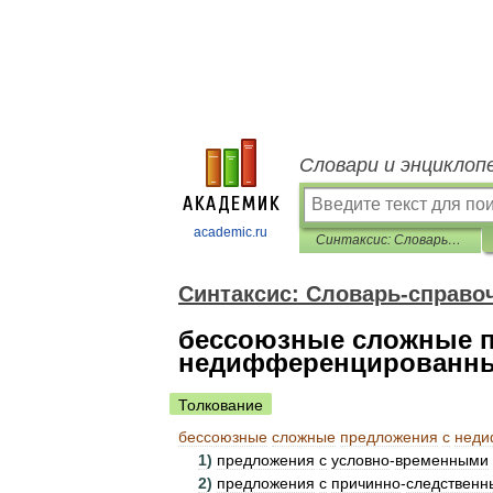
Словари и энциклоп
academic.ru
Синтаксис: Словарь-справочник
Синтаксис: Словарь-справо
бессоюзные сложные п
недифференцированн
Толкование
бессоюзные
сложные
предложения
с
неди
1
)
предложения
с
условно
-
временными
2
)
предложения
с
причинно
-
следствен