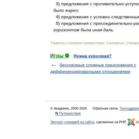
3
)
предложения
с
противительно
-
уступ
было
жарко
;
4
)
предложения
с
условно
-
следственны
5
)
предложения
с
присоединительно
-
ра
горизонтом
была
иная
даль
.
Термины
и
понятия
лингвистики:
Синтаксис:
Словар
Игры ⚽
Нужна курсовая?
бессоюзные сложные предложения с
дифференцированными отношениями
© Академик, 2000-2026
Обратная связь:
Техподдерж
👣 Путешествия
Экспорт словарей на сайты
, сделанные на PHP,
Jo