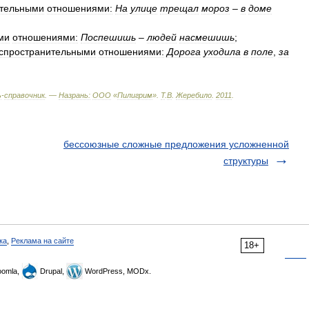
ительными
отношениями:
На
улице
трещал
мороз
–
в
доме
ми
отношениями:
Поспешишь
–
людей
насмешишь
;
спространительными
отношениями:
Дорога
уходила
в
поле
,
за
ь
-
справочник
. —
Назрань:
ООО
«
Пилигрим
»
.
Т
.
В
.
Жеребило
.
2011
.
бессоюзные сложные предложения усложненной
структуры
ка
,
Реклама на сайте
18+
omla,
Drupal,
WordPress, MODx.