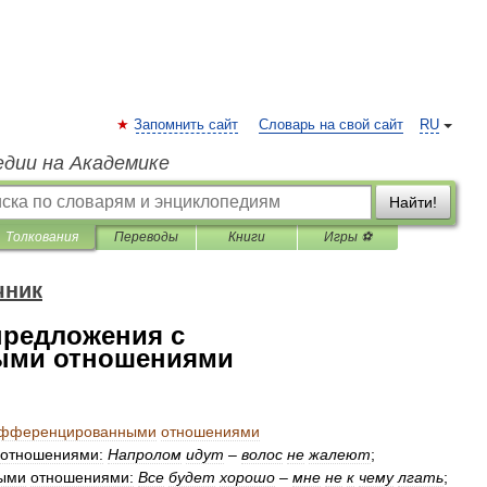
Запомнить сайт
Словарь на свой сайт
RU
едии на Академике
Найти!
Толкования
Переводы
Книги
Игры ⚽
чник
редложения с
ыми отношениями
фференцированными
отношениями
отношениями:
Напролом
идут
–
волос
не
жалеют
;
ными
отношениями:
Все
будет
хорошо
–
мне
не
к
чему
лгать
;