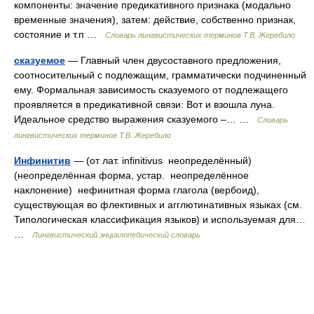
компоненты: значение предикативного признака (модально
временные значения), затем: действие, собственно признак,
состояние и т.п …
Словарь лингвистических терминов Т.В. Жеребило
сказуемое
— Главный член двусоставного предложения,
соотносительный с подлежащим, грамматически подчиненный
ему. Формальная зависимость сказуемого от подлежащего
проявляется в предикативной связи: Вот и взошла луна.
Идеальное средство выражения сказуемого –… …
Словарь
лингвистических терминов Т.В. Жеребило
Инфинитив
— (от лат. infinitivus неопределённый)
(неопределённая форма, устар. неопределённое
наклонение) нефинитная форма глагола (вербоид),
существующая во флективных и агглютинативных языках (см.
Типологическая классификация языков) и используемая для…
…
Лингвистический энциклопедический словарь