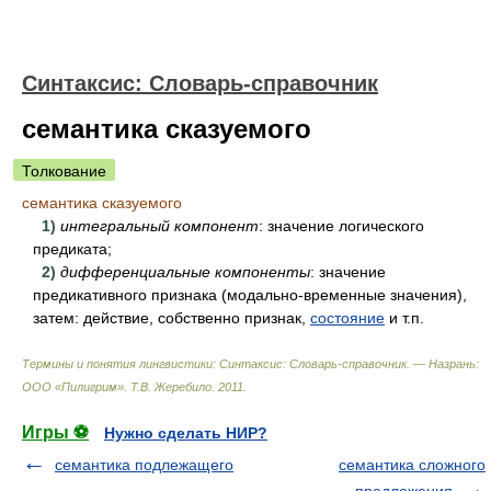
Синтаксис: Словарь-справочник
семантика сказуемого
Толкование
семантика сказуемого
1)
интегральный компонент
: значение логического
предиката;
2)
дифференциальные компоненты
: значение
предикативного признака (модально-временные значения),
затем: действие, собственно признак,
состояние
и т.п.
Термины и понятия лингвистики: Синтаксис: Словарь-справочник. — Назрань:
ООО «Пилигрим»
.
Т.В. Жеребило
.
2011
.
Игры ⚽
Нужно сделать НИР?
семантика подлежащего
семантика сложного