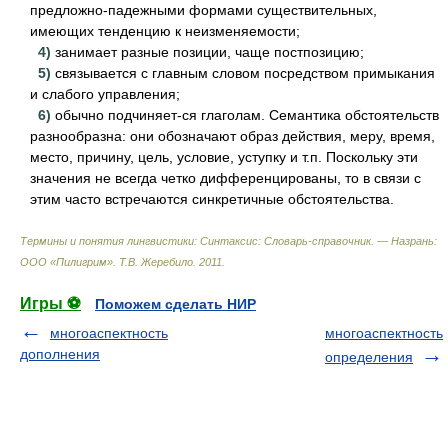
предложно-падежными формами существительных,
имеющих тенденцию к неизменяемости;
4)
занимает разные позиции, чаще постпозицию;
5)
связывается с главным словом посредством примыкания
и слабого управления;
6)
обычно подчиняет-ся глаголам. Семантика обстоятельств
разнообразна: они обозначают образ действия, меру, время,
место, причину, цель, условие, уступку и т.п. Поскольку эти
значения не всегда четко дифференцированы, то в связи с
этим часто встречаются синкретичные обстоятельства.
Термины и понятия лингвистики: Синтаксис: Словарь-справочник. — Назрань:
ООО «Пилигрим»
.
Т.В. Жеребило
.
2011
.
Игры ⚽
Поможем сделать НИР
многоаспектность
многоаспектность
дополнения
определения