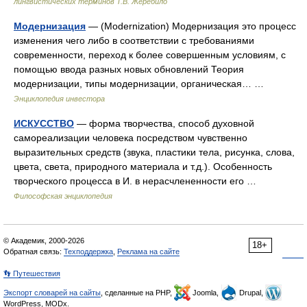
лингвистических терминов Т.В. Жеребило
Модернизация
— (Modernization) Модернизация это процесс
изменения чего либо в соответствии с требованиями
современности, переход к более совершенным условиям, с
помощью ввода разных новых обновлений Теория
модернизации, типы модернизации, органическая… …
Энциклопедия инвестора
ИСКУССТВО
— форма творчества, способ духовной
самореализации человека посредством чувственно
выразительных средств (звука, пластики тела, рисунка, слова,
цвета, света, природного материала и т.д.). Особенность
творческого процесса в И. в нерасчлененности его …
Философская энциклопедия
© Академик, 2000-2026
18+
Обратная связь:
Техподдержка
,
Реклама на сайте
👣 Путешествия
Экспорт словарей на сайты
, сделанные на PHP,
Joomla,
Drupal,
WordPress, MODx.