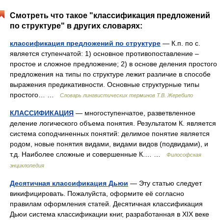
Смотреть что такое "классификация предложений
по структуре" в других словарях:
классификация предложений по структуре
— К.п. по с.
является ступенчатой: 1) основное противопоставление –
простое и сложное предложение; 2) в основе деления простого
предложения на типы по структуре лежит различие в способе
выражения предикативности. Основные структурные типы
простого… …
Словарь лингвистических терминов Т.В. Жеребило
КЛАССИФИКАЦИЯ
— многоступенчатое, разветвленное
деление логического объема понятия. Результатом К. является
система соподчиненных понятий: делимое понятие является
родом, новые понятия видами, видами видов (подвидами), и
т.д. Наиболее сложные и совершенные К.… …
Философская
энциклопедия
Десятичная классификация Дьюи
— Эту статью следует
викифицировать. Пожалуйста, оформите её согласно
правилам оформления статей. Десятичная классификация
Дьюи система классификации книг, разработанная в XIX веке