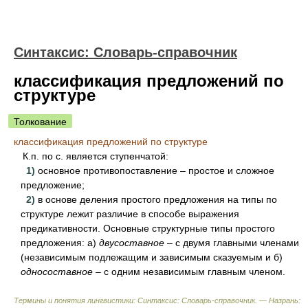
Синтаксис: Словарь-справочник
классификация предложений по
структуре
Толкование
классификация предложений по структуре
К.п. по с. является ступенчатой:
1)
основное противопоставление – простое и сложное
предложение;
2)
в основе деления простого предложения на типы по
структуре лежит различие в способе выражения
предикативности. Основные структурные типы простого
предложения: а)
двусоставное
– с двумя главными членами
(независимым подлежащим и зависимым сказуемым и б)
односоставное
– с одним независимым главным членом.
Термины и понятия лингвистики: Синтаксис: Словарь-справочник. — Назрань: