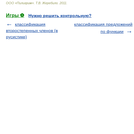
ООО «Пилигрим»
.
Т.В. Жеребило
.
2011
.
Игры ⚽
Нужно решить контрольную?
классификация
классификация предложений
второстепенных членов (в
по функции
русистике)